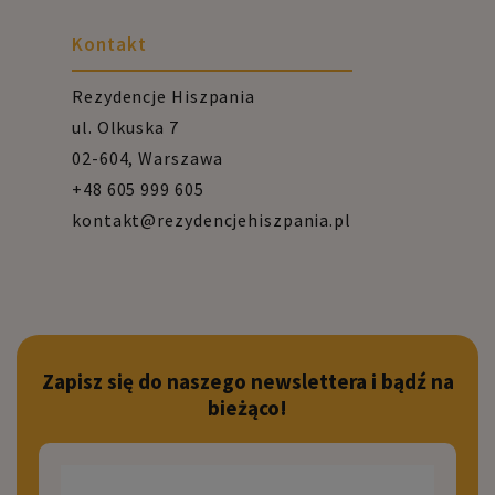
Kontakt
Rezydencje Hiszpania
ul. Olkuska 7
02-604, Warszawa
+48 605 999 605
kontakt@rezydencjehiszpania.pl
Zapisz się do naszego newslettera i bądź na
bieżąco!