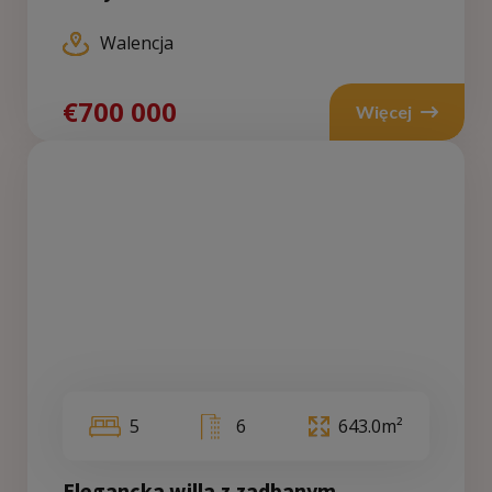
Walencja
€700 000
Więcej
5
6
643.0m²
Elegancka willa z zadbanym