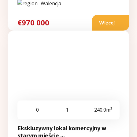
Walencja
€970 000
Więcej
0
1
240.0m²
Ekskluzywny lokal komercyjny w
starym mieście ...