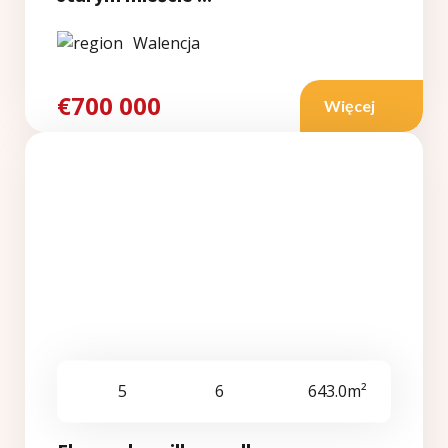
Walencja
€700 000
Więcej
5
6
643.0m²