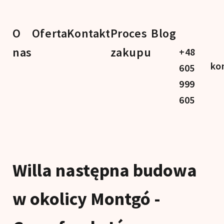
O
Oferta
Kontakt
Proces
Blog
nas
zakupu
+48
ko
605
999
605
Willa następna budowa
w okolicy Montgó -