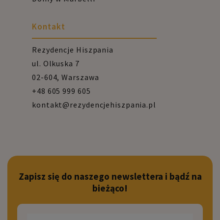
Kontakt
Rezydencje Hiszpania
ul. Olkuska 7
02-604, Warszawa
+48 605 999 605
kontakt@rezydencjehiszpania.pl
Zapisz się do naszego newslettera i bądź na
bieżąco!