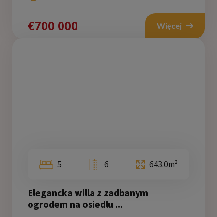
€700 000
Więcej
5
6
643.0m²
Elegancka willa z zadbanym
ogrodem na osiedlu ...