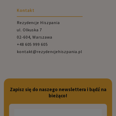
Kontakt
Rezydencje Hiszpania
ul. Olkuska 7
02-604, Warszawa
+48 605 999 605
kontakt@rezydencjehiszpania.pl
Zapisz się do naszego newslettera i bądź na
bieżąco!