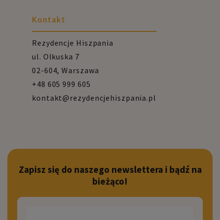
Kontakt
Rezydencje Hiszpania
ul. Olkuska 7
02-604, Warszawa
+48 605 999 605
kontakt@rezydencjehiszpania.pl
Zapisz się do naszego newslettera i bądź na
bieżąco!