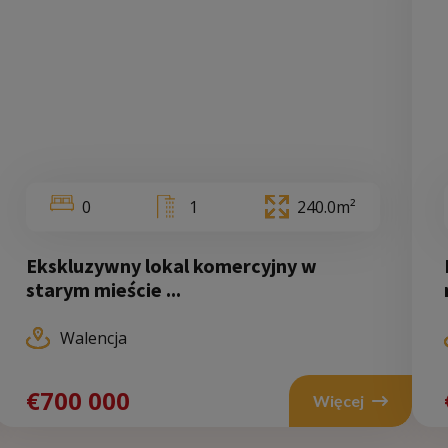
0
1
240.0m²
Ekskluzywny lokal komercyjny w
Walencja
starym mieście ...
Walencja
70 000
€700 000
€
Więcej
Więcej