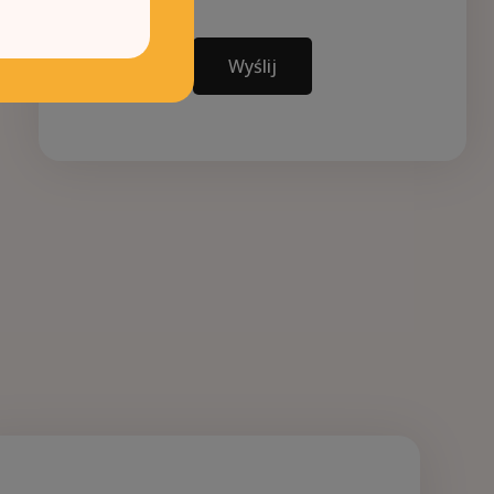
Wyślij
0
1
240.0m²