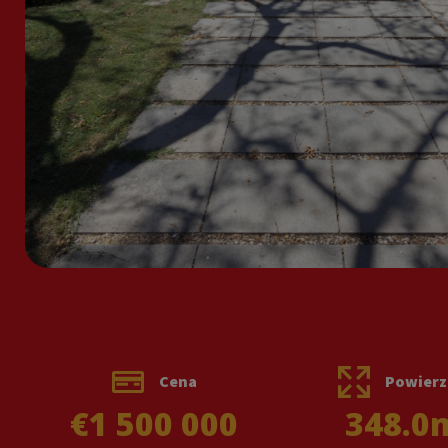
Cena
Powierz
€1 500 000
348.0