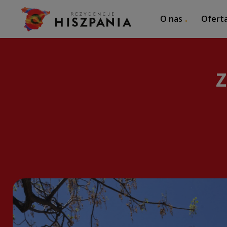
O nas
Ofert
Z