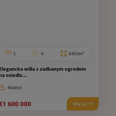
5
6
643.0m²
Elegancka willa z zadbanym ogrodem
Walencja
Ma
na osiedlu ...
Madryt
700 000
€1 600 000
€1 6
Więcej
Więcej