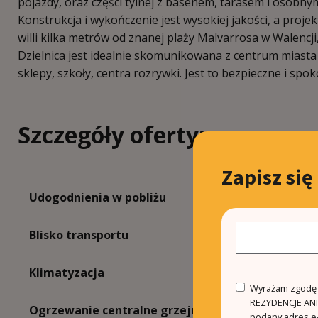
pojazdy, oraz części tylnej z basenem, tarasem i osob
Konstrukcja i wykończenie jest wysokiej jakości, a pro
willi kilka metrów od znanej plaży Malvarrosa w Walencji,
Dzielnica jest idealnie skomunikowana z centrum miasta 
sklepy, szkoły, centra rozrywki. Jest to bezpieczne i sp
Szczegóły oferty:
Zapisz się
Udogodnienia w pobliżu
Bli
Blisko transportu
Kom
Klimatyzacja
Ala
Wyrażam zgodę n
REZYDENCJE ANIN
Ogrzewanie centralne grzejnikami
Poło
podany adres e-