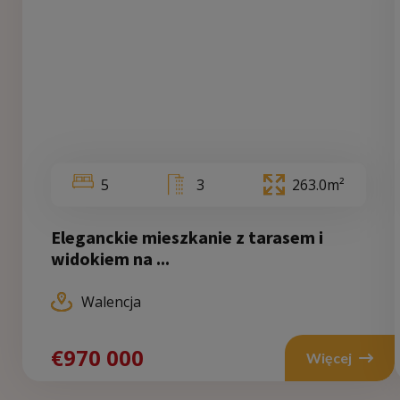
5
3
263.0m²
Eleganckie mieszkanie z tarasem i
widokiem na ...
Walencja
€970 000
€9
Więcej