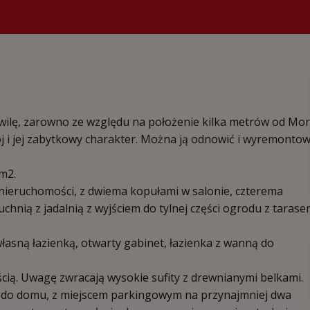
 wilę, zarowno ze względu na położenie kilka metrów od Mo
ój i jej zabytkowy charakter. Można ją odnowić i wyremontow
 m2.
 nieruchomości, z dwiema kopułami w salonie, czterema
chnią z jadalnią z wyjściem do tylnej części ogrodu z tarase
własną łazienką, otwarty gabinet, łazienka z wanną do
cią. Uwagę zwracają wysokie sufity z drewnianymi belkami.
iu do domu, z miejscem parkingowym na przynajmniej dwa