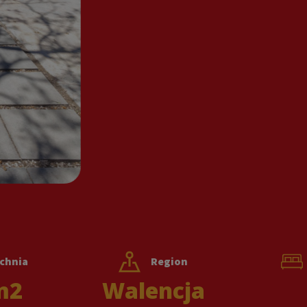
chnia
Region
m2
Walencja