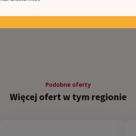
st apartment
Podobne oferty
Więcej ofert w tym regionie
5
3
263.0m²