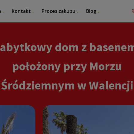
a
Kontakt
Proces zakupu
Blog
abytkowy dom z basene
położony przy Morzu
Śródziemnym w Walencji