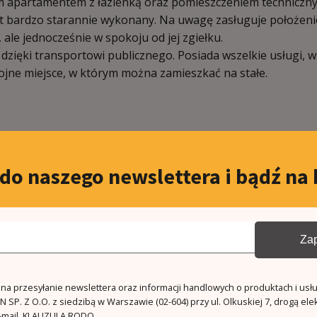
nym apartamentem z łazienką oraz pomieszczeniem techniczn
jekt bardzo starannie wykonany. Na uwagę zasługuje położeni
 ale jednocześnie w spokoju od jej zgiełku.
dzięki transportowi publicznego. Posiada wszelkie usługi, 
okojne miejsce, w którym można zamieszkać na stałe.
 do naszego newslettera i bądź na 
sko morza/plaży
órka lokatorska
Zap
rm
a przesyłanie newslettera oraz informacji handlowych o produktach i usł
 SP. Z O.O. z siedzibą w Warszawie (02-604) przy ul. Olkuskiej 7, drogą ele
żony przy plaży
mail.
KLAUZULA RODO