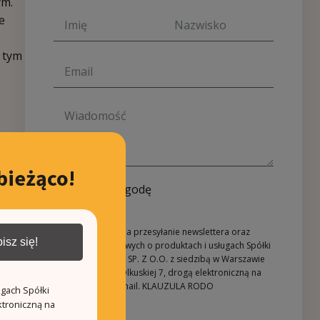
ym.
e
w tym
bieżąco!
Wyrażam zgodę
Wyrażam zgodę na przesyłanie newslettera oraz
isz się!
informacji handlowych o produktach i usługach Spółki
REZYDENCJE ANIN SP. Z O.O. z siedzibą w Warszawie
(02-604) przy ul. Olkuskiej 7, drogą elektroniczną na
podany adres e-mail.
KLAUZULA RODO
ugach Spółki
ktroniczną na